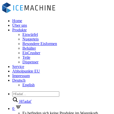
Home
Über uns
Produkte
Eiswürfel
Nuggeteis
Besondere Eisformen
Behälter
EisCrusher
Teile
Dispenser
Service
Abholpunkte EU
Impressum
Deutsch
English
Hľadať
0
Es befinden sich keine Produkte im Warenkorb.