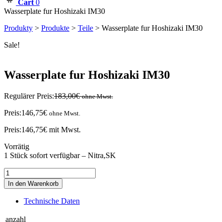
Cart
0
Wasserplate fur Hoshizaki IM30
Produkty
>
Produkte
>
Teile
>
Wasserplate fur Hoshizaki IM30
Sale!
Wasserplate fur Hoshizaki IM30
Regulärer Preis:
183,00
€
ohne Mwst.
Preis:
146,75
€
ohne Mwst.
Preis:
146,75
€
mit Mwst.
Vorrätig
1 Stück sofort verfügbar – Nitra,SK
Wasserplate
fur
In den Warenkorb
Hoshizaki
IM30
Technische Daten
Menge
anzahl